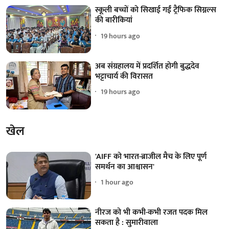
स्कूली बच्चों को सिखाई गईं ट्रैफिक सिग्नल्स
की बारीकियां
19 hours ago
अब संग्रहालय में प्रदर्शित होगी बुद्धदेव
भट्टाचार्य की विरासत
19 hours ago
खेल
'AIFF को भारत-ब्राजील मैच के लिए पूर्ण
समर्थन का आश्वासन'
1 hour ago
नीरज को भी कभी-कभी रजत पदक मिल
सकता है : सुमारीवाला