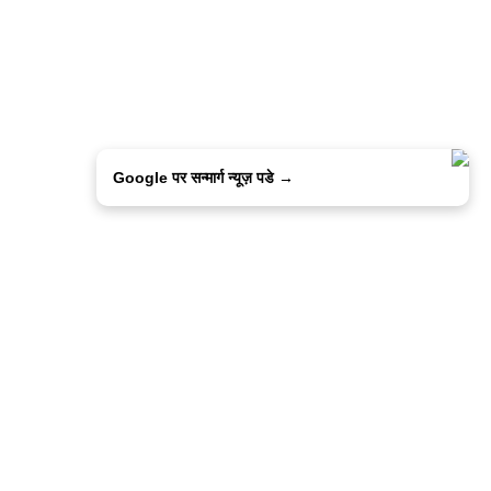
Google पर सन्मार्ग न्यूज़ पडे →
ालिसी
कांटेक्ट उस
सन्मार्ग में करियर
हमारे साथ बिज्ञापन