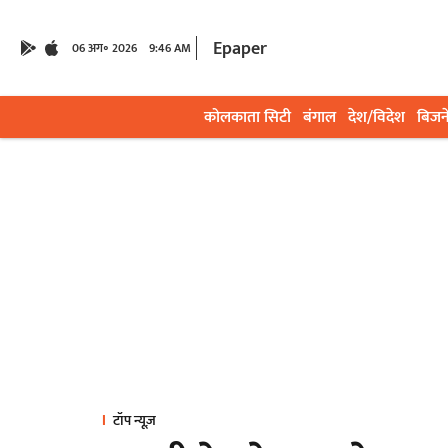
Epaper
06 अग॰ 2026
9:46 AM
कोलकाता सिटी
बंगाल
देश/विदेश
बिजन
टॉप न्यूज़