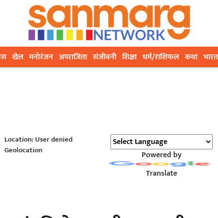
ेस
खेल
मनोरंजन
अपराजिता
संजीवनी
शिक्षा
धर्म/राशिफल
कथा
भारत
Location: User denied
Geolocation
Powered by
Translate