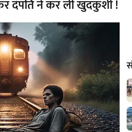
कर दंपति ने कर ली खुदकुशी !
स