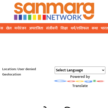
ेस
खेल
मनोरंजन
अपराजिता
संजीवनी
शिक्षा
धर्म/राशिफल
कथा
भारत
Location: User denied
Geolocation
Powered by
Translate