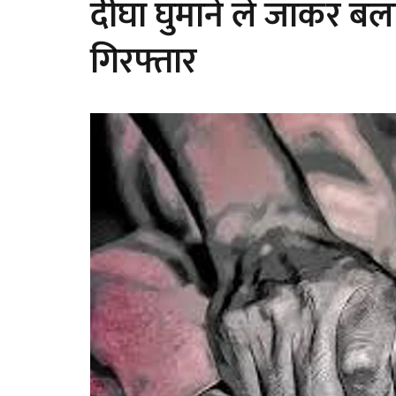
दीघा घुमाने ले जाकर बल
गिरफ्तार