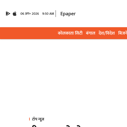
Epaper
06 अग॰ 2026
9:50 AM
कोलकाता सिटी
बंगाल
देश/विदेश
बिजन
टॉप न्यूज़