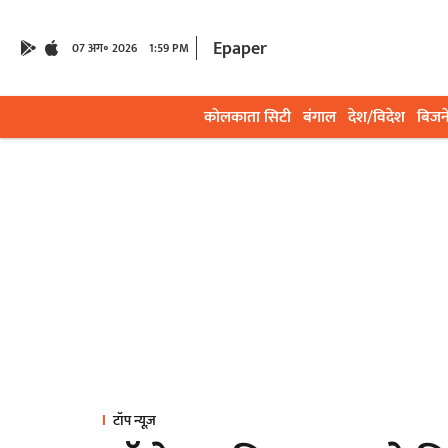
Epaper
07 अग॰ 2026
1:59 PM
कोलकाता सिटी
बंगाल
देश/विदेश
बिजन
टॉप न्यूज़