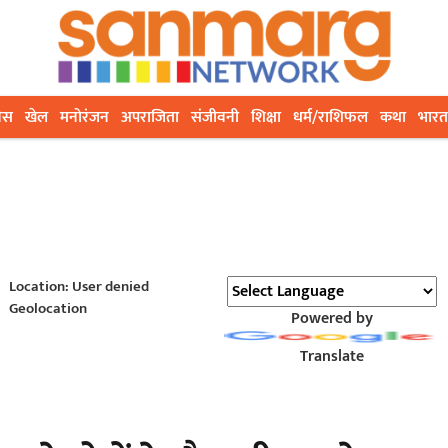
ेस
खेल
मनोरंजन
अपराजिता
संजीवनी
शिक्षा
धर्म/राशिफल
कथा
भारत
Location: User denied
Geolocation
Powered by
Translate