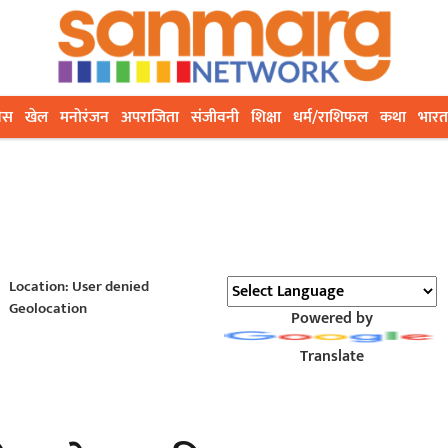
ेस
खेल
मनोरंजन
अपराजिता
संजीवनी
शिक्षा
धर्म/राशिफल
कथा
भारत
Location: User denied
Geolocation
Powered by
Translate