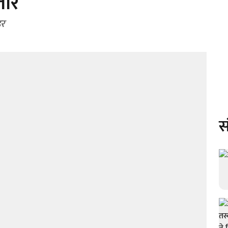
तार
डर
स