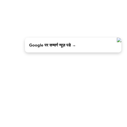
Google पर सन्मार्ग न्यूज़ पडे →
ालिसी
कांटेक्ट उस
सन्मार्ग में करियर
हमारे साथ बिज्ञापन