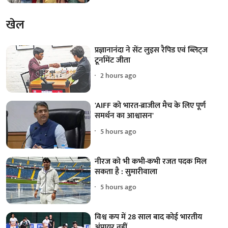
खेल
प्रज्ञानानंदा ने सेंट लुइस रैपिड एवं ब्लिट्ज
टूर्नामेंट जीता
2 hours ago
'AIFF को भारत-ब्राजील मैच के लिए पूर्ण
समर्थन का आश्वासन'
5 hours ago
नीरज को भी कभी-कभी रजत पदक मिल
सकता है : सुमारीवाला
5 hours ago
विश्व कप में 28 साल बाद कोई भारतीय
अंपायर नहीं