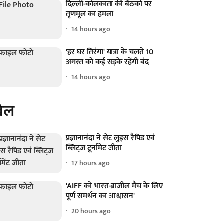
दिल्ली-कोलकाता की बैठकों पर
तृणमूल का हमला
14 hours ago
'हर घर तिरंगा' यात्रा के चलते 10
अगस्त को कई सड़कें रहेंगी बंद
14 hours ago
ेल
प्रज्ञानानंदा ने सेंट लुइस रैपिड एवं
ब्लिट्ज टूर्नामेंट जीता
17 hours ago
'AIFF को भारत-ब्राजील मैच के लिए
पूर्ण समर्थन का आश्वासन'
20 hours ago