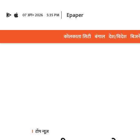
Epaper
07 अग॰ 2026
5:35 PM
कोलकाता सिटी
बंगाल
देश/विदेश
बिजन
टॉप न्यूज़