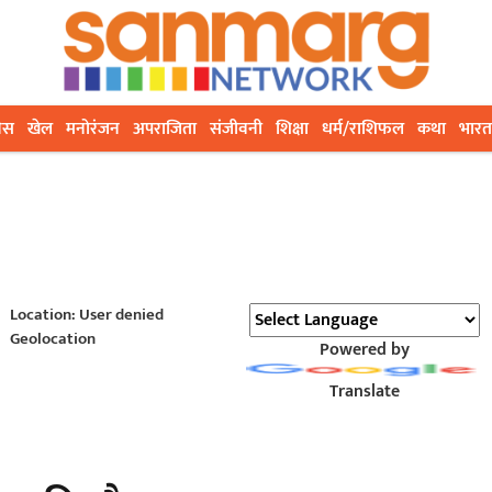
ेस
खेल
मनोरंजन
अपराजिता
संजीवनी
शिक्षा
धर्म/राशिफल
कथा
भारत
Location: User denied
Geolocation
Powered by
Translate