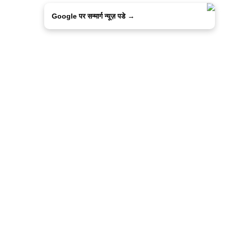
Google पर सन्मार्ग न्यूज़ पडे →
ालिसी
कांटेक्ट उस
सन्मार्ग में करियर
हमारे साथ बिज्ञापन
इतर इनफार्मेशन
कोड ऑफ़ एथिक्स
© 2015-2025 Sanmarg Hindi Daily
Powered by
Quintype