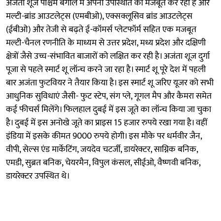
अजंता शूज पश्चिम बंगाल में अपनी उपस्थिति को मजबूत कर रही है और
मल्टी-ब्रांड आउटलेट्स (एमबीओ), एक्सक्लूसिव ब्रांड आउटलेट्स
(ईबीओ) और तेजी से बढ़ते ई-कॉमर्स प्लेटफॉर्म सहित एक मजबूत
मल्टी-चैनल रणनीति के माध्यम से उत्तर प्रदेश, मध्य प्रदेश और दक्षिणी
क्षेत्रों जैसे उच्च-संभावित बाजारों को लक्षित कर रही है। अजंता शूज दुर्गा
पूजा से पहले स्मार्ट शू लॉन्च करने जा रहा है। स्मार्ट शू पूरे देश में पहली
बार अजंता फुटवियर ने तैयार किया है। इस स्मार्ट शू जरिए यूजर को सभी
आधुनिक सुविधाएं जैसी- फुट स्टेप, संग प्ले, गूगल मैप और कैमरा समेत
कई फीचर्स मिलेंगे। फिलहाल दुबई में इस जूते का लॉन्च किया जा चुका
है। दुबई में इस अनोखे जूते का प्राइस 15 हजार रुपये रखा गया है। वहीं
इंडिया में इसके कीमत 9000 रुपये होगी। इस मौके पर धर्मवीर जैन,
वीपी, सेल्स एंड मार्केटिंग, जयदेव चटर्जी, डायरेक्टर, साग्निक बनिक,
एमडी, सुब्रत बनिक, चेयरमैन, विपुल कंसल, सीईओ, वैष्णवी बनिक,
डायरेक्टर ​उपस्थित थे।