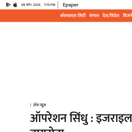
Epaper
08 अग॰ 2026
7:19 PM
कोलकाता सिटी
बंगाल
देश/विदेश
बिजन
टॉप न्यूज़
ऑपरेशन सिंधु : इजराइल