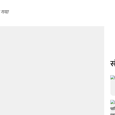
ा गया
स