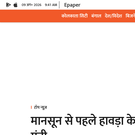
Epaper
09 अग॰ 2026
9:41 AM
कोलकाता सिटी
बंगाल
देश/विदेश
बिजन
टॉप न्यूज़
मानसून से पहले हावड़ा क