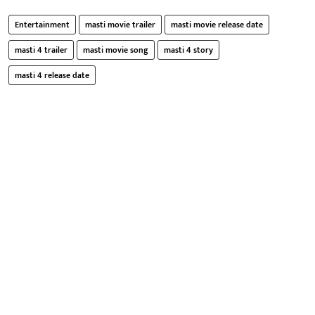
Entertainment
masti movie trailer
masti movie release date
masti 4 trailer
masti movie song
masti 4 story
masti 4 release date