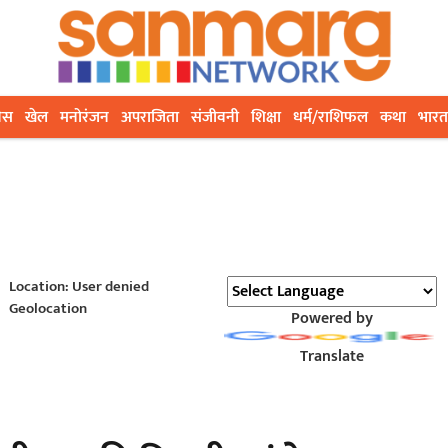
ेस
खेल
मनोरंजन
अपराजिता
संजीवनी
शिक्षा
धर्म/राशिफल
कथा
भारत
Location: User denied
Geolocation
Powered by
Translate