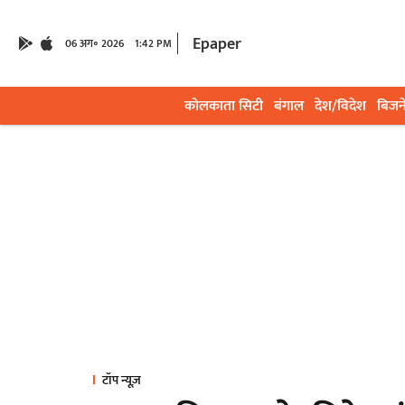
Epaper
06 अग॰ 2026
1:42 PM
कोलकाता सिटी
बंगाल
देश/विदेश
बिजन
टॉप न्यूज़