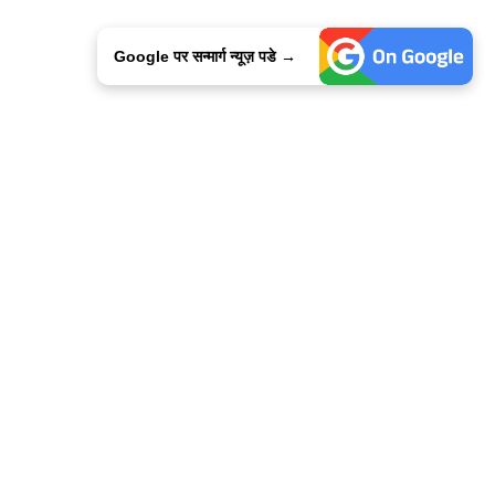
Google पर सन्मार्ग न्यूज़ पडे →
ालिसी
कांटेक्ट उस
सन्मार्ग में करियर
हमारे साथ बिज्ञापन
इतर इनफार्मेशन
कोड ऑफ़ एथिक्स