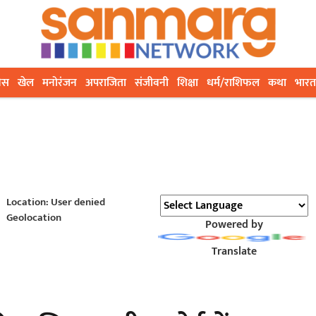
ेस
खेल
मनोरंजन
अपराजिता
संजीवनी
शिक्षा
धर्म/राशिफल
कथा
भारत
Location: User denied
Geolocation
Powered by
Translate