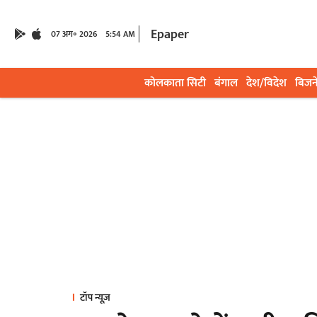
Epaper
07 अग॰ 2026
5:54 AM
कोलकाता सिटी
बंगाल
देश/विदेश
बिजन
टॉप न्यूज़