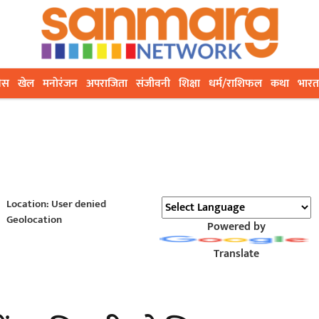
ेस
खेल
मनोरंजन
अपराजिता
संजीवनी
शिक्षा
धर्म/राशिफल
कथा
भारत
Location: User denied
Geolocation
Powered by
Translate