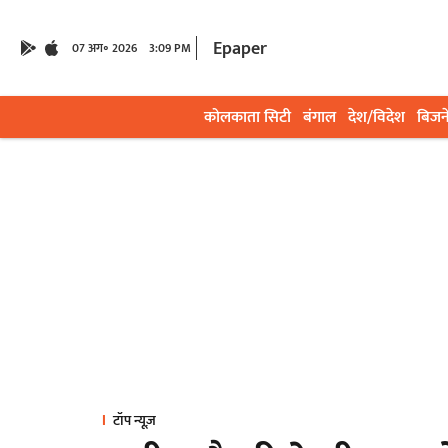
Epaper
07 अग॰ 2026
3:09 PM
कोलकाता सिटी
बंगाल
देश/विदेश
बिजन
टॉप न्यूज़