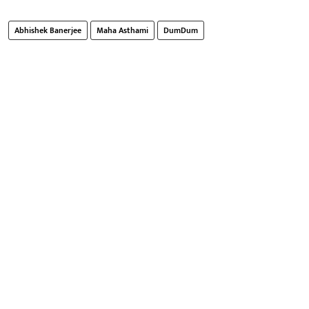
Abhishek Banerjee
Maha Asthami
DumDum