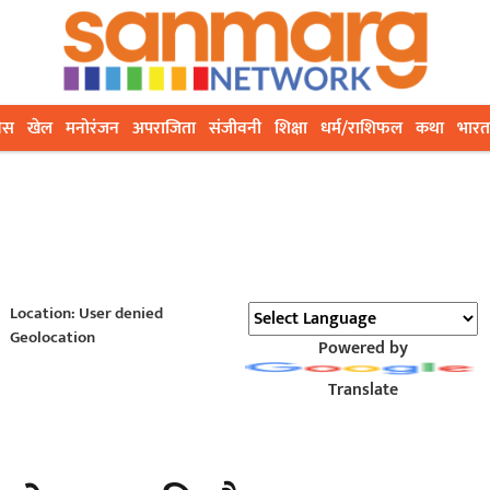
ेस
खेल
मनोरंजन
अपराजिता
संजीवनी
शिक्षा
धर्म/राशिफल
कथा
भारत
Location: User denied
Geolocation
Powered by
Translate