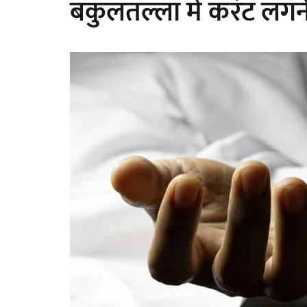
बकुलतल्ला में करंट लगन