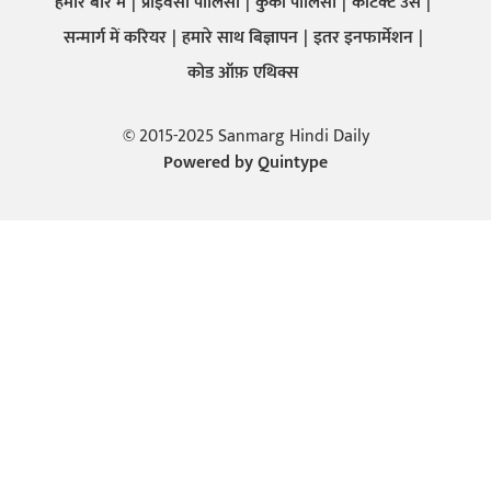
हमारे बारे में
प्राइवेसी पालिसी
कुकी पालिसी
कांटेक्ट उस
सन्मार्ग में करियर
हमारे साथ बिज्ञापन
इतर इनफार्मेशन
कोड ऑफ़ एथिक्स
© 2015-2025 Sanmarg Hindi Daily
Powered by
Quintype