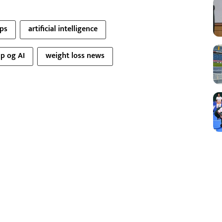
ips
artificial intelligence
p og AI
weight loss news