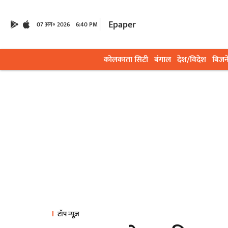
Epaper
07 अग॰ 2026
6:40 PM
कोलकाता सिटी
बंगाल
देश/विदेश
बिजन
टॉप न्यूज़