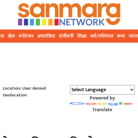
ेस
खेल
मनोरंजन
अपराजिता
संजीवनी
शिक्षा
धर्म/राशिफल
कथा
भारत
Location: User denied
Geolocation
Powered by
Translate