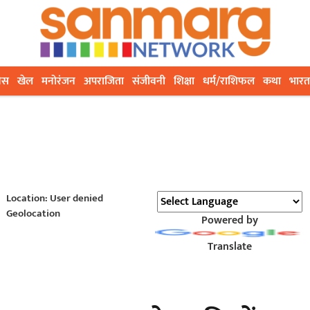
ेस
खेल
मनोरंजन
अपराजिता
संजीवनी
शिक्षा
धर्म/राशिफल
कथा
भारत
Location: User denied
Geolocation
Powered by
Translate