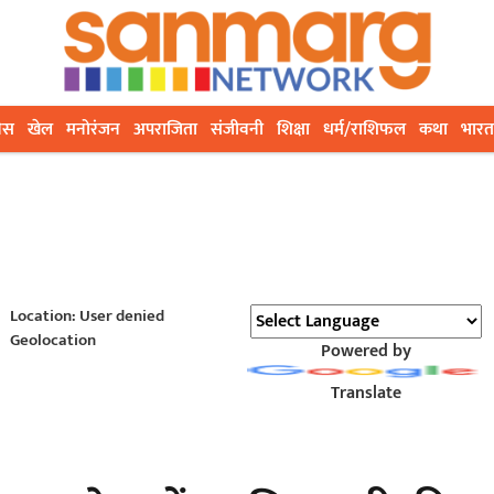
ेस
खेल
मनोरंजन
अपराजिता
संजीवनी
शिक्षा
धर्म/राशिफल
कथा
भारत
Location: User denied
Geolocation
Powered by
Translate