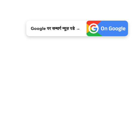
Google पर सन्मार्ग न्यूज़ पडे →
ालिसी
कांटेक्ट उस
सन्मार्ग में करियर
हमारे साथ बिज्ञापन