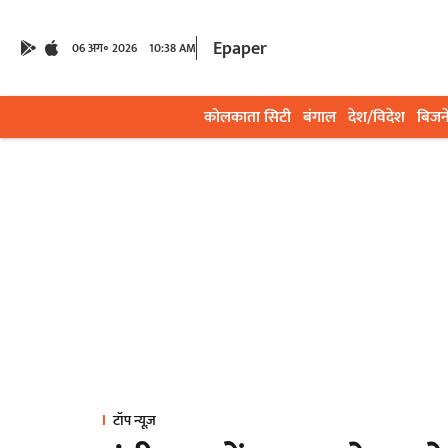
Epaper
06 अग॰ 2026
10:38 AM
कोलकाता सिटी
बंगाल
देश/विदेश
बिजन
टॉप न्यूज़