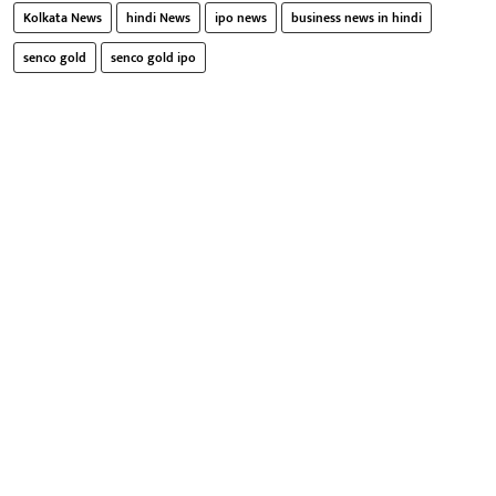
Kolkata News
hindi News
ipo news
business news in hindi
senco gold
senco gold ipo