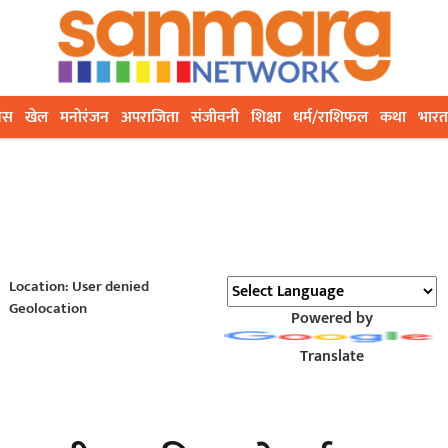
ेस
खेल
मनोरंजन
अपराजिता
संजीवनी
शिक्षा
धर्म/राशिफल
कथा
भारत
Location: User denied
Geolocation
Powered by
Translate