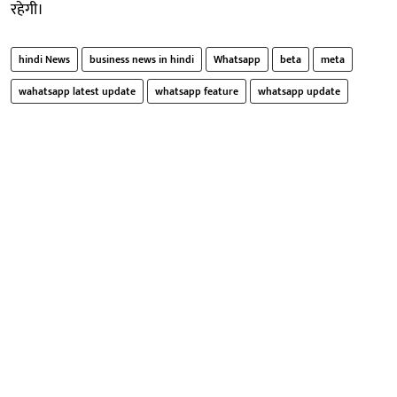
रहेगी।
hindi News
business news in hindi
Whatsapp
beta
meta
wahatsapp latest update
whatsapp feature
whatsapp update