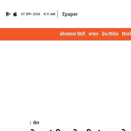
Epaper
07 अग॰ 2026
4:11 AM
कोलकाता सिटी
बंगाल
देश/विदेश
बिजन
खेल