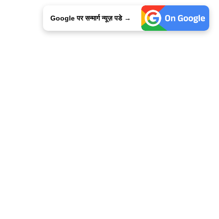
Google पर सन्मार्ग न्यूज़ पडे →
ालिसी
कांटेक्ट उस
सन्मार्ग में करियर
हमारे साथ बिज्ञापन
इतर इनफार्मेशन
कोड ऑफ़ एथिक्स