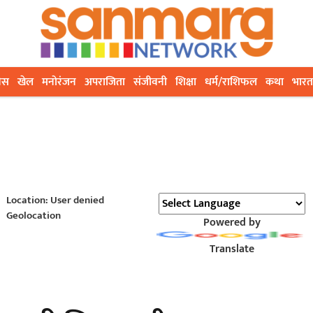
ेस
खेल
मनोरंजन
अपराजिता
संजीवनी
शिक्षा
धर्म/राशिफल
कथा
भारत
Location: User denied
Geolocation
Powered by
Translate