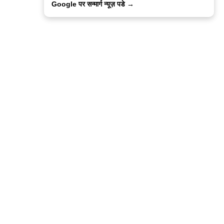
Google पर सन्मार्ग न्यूज़ पडे →
ालिसी
कांटेक्ट उस
सन्मार्ग में करियर
हमारे साथ बिज्ञापन
इतर इनफार्मेशन
कोड ऑफ़ एथिक्स
© 2015-2025 Sanmarg Hindi Daily
Powered by
Quintype