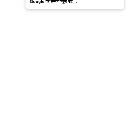
Google पर सन्मार्ग न्यूज़ पडे →
ालिसी
कांटेक्ट उस
सन्मार्ग में करियर
हमारे साथ बिज्ञापन
इतर इनफार्मेशन
कोड ऑफ़ एथिक्स
© 2015-2025 Sanmarg Hindi Daily
Powered by
Quintype