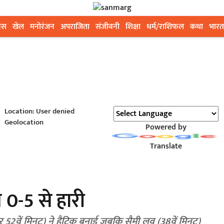
ेस
खेल
मनोरंजन
अपराजिता
संजीवनी
शिक्षा
धर्म/राशिफल
कथा
भारत
Location: User denied
Geolocation
Powered by
Translate
0-5 से हारी
र 52वें मिनट) ने हैट्रिक बनाई जबकि सैमी लव (38वें मिनट)