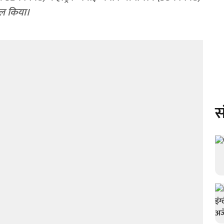
ोल किया।
स