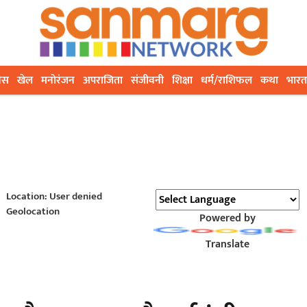
ेस
खेल
मनोरंजन
अपराजिता
संजीवनी
शिक्षा
धर्म/राशिफल
कथा
भारत
Location: User denied
Geolocation
Powered by
Translate