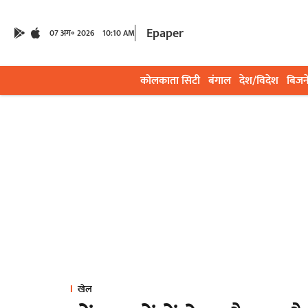
Epaper
07 अग॰ 2026
10:10 AM
कोलकाता सिटी
बंगाल
देश/विदेश
बिजन
खेल