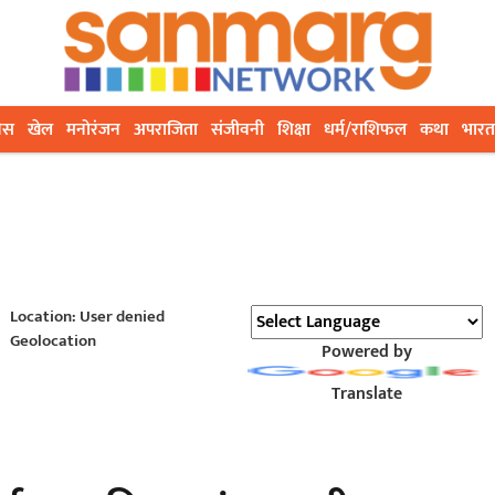
ेस
खेल
मनोरंजन
अपराजिता
संजीवनी
शिक्षा
धर्म/राशिफल
कथा
भारत
Location: User denied
Geolocation
Powered by
Translate