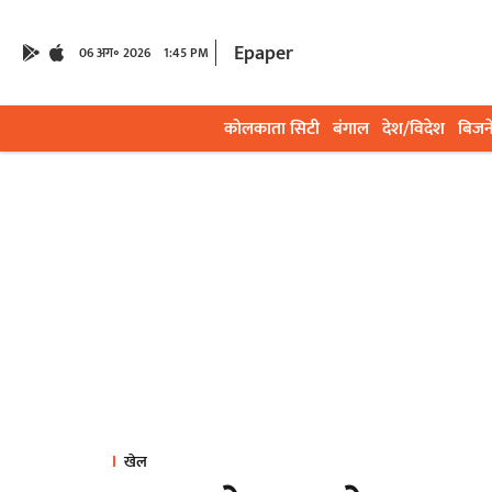
Epaper
06 अग॰ 2026
1:45 PM
कोलकाता सिटी
बंगाल
देश/विदेश
बिजन
खेल