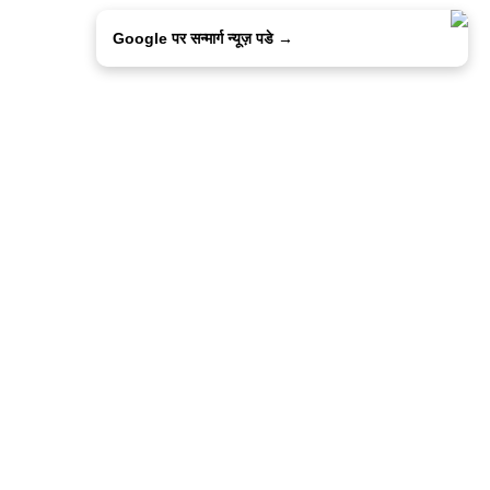
Google पर सन्मार्ग न्यूज़ पडे →
ालिसी
कांटेक्ट उस
सन्मार्ग में करियर
हमारे साथ बिज्ञापन
इतर इनफार्मेशन
कोड ऑफ़ एथिक्स
© 2015-2025 Sanmarg Hindi Daily
Powered by
Quintype