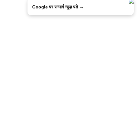
Google पर सन्मार्ग न्यूज़ पडे →
ालिसी
कांटेक्ट उस
सन्मार्ग में करियर
हमारे साथ बिज्ञापन
इतर इनफार्मेशन
कोड ऑफ़ एथिक्स
© 2015-2025 Sanmarg Hindi Daily
Powered by
Quintype