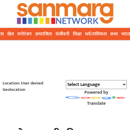
ेस
खेल
मनोरंजन
अपराजिता
संजीवनी
शिक्षा
धर्म/राशिफल
कथा
भारत
Location: User denied
Geolocation
Powered by
Translate