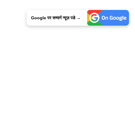
Google पर सन्मार्ग न्यूज़ पडे →
ालिसी
कांटेक्ट उस
सन्मार्ग में करियर
हमारे साथ बिज्ञापन
इतर इनफार्मेशन
कोड ऑफ़ एथिक्स