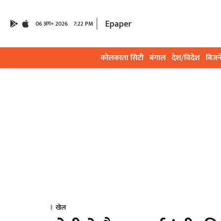
Epaper
06 अग॰ 2026
7:22 PM
कोलकाता सिटी
बंगाल
देश/विदेश
बिजन
खेल