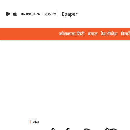
Epaper
06 अग॰ 2026
12:35 PM
कोलकाता सिटी
बंगाल
देश/विदेश
बिजन
खेल