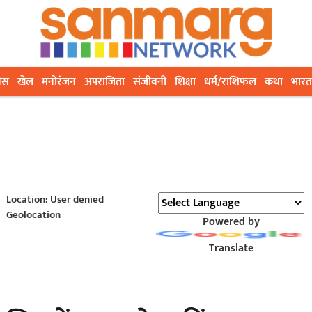
ेस
खेल
मनोरंजन
अपराजिता
संजीवनी
शिक्षा
धर्म/राशिफल
कथा
भारत
Location: User denied
Geolocation
Powered by
Translate