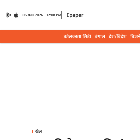
Epaper
06 अग॰ 2026
12:08 PM
कोलकाता सिटी
बंगाल
देश/विदेश
बिजन
खेल