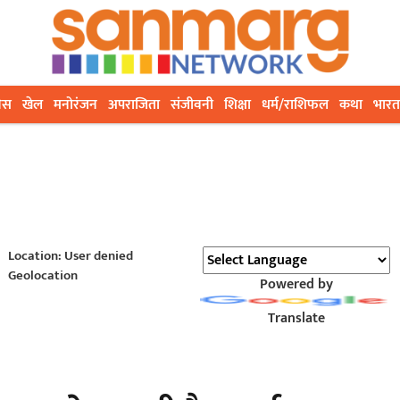
ेस
खेल
मनोरंजन
अपराजिता
संजीवनी
शिक्षा
धर्म/राशिफल
कथा
भारत
Location: User denied
Geolocation
Powered by
Translate