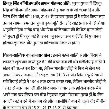
डिंगकू सिंह कोंथौजम और अमान मोहम्मद जीते :
पुरुष युगल में डिंगकू
सिंह कोंथौजम और अमान मोहम्मद ने हांगकांग के लॉ चेउक हिम और
येउंग शिंग चोई को 21-18, 21-17 से हराकर मुख्य ड्रॉ में प्रवेश किया जहां
उनका सामना हमवतन पृथ्वी कृष्णमूर्ति रॉय और साई प्रतीक के से होगा।
थांड्रांगिनी हेमा नागेंद्र बाबू और प्रिया कोंजेंगबाम की मिश्रित युगल जोड़ी
भी मुख्य ड्रॉ में पहुंच गई है। उनका मुकाबला अब थाईलैंड की फुवानत
होरबानलुएकिट और फुंगफा कोरपथाम्माकिट से होगा।
चिराग-सात्विक का शानदार खेल :
इससे पहले सात्विक और चिराग ने
शानदार शुरुआत करते हुए 6-1 की बढ़त बना ली थी। मलेशियाई जोड़ी ने
अंतर को 10-9 कर दिया था, लेकिन भारतीय जोड़ी ने फिर से खेल पर
अपना नियंत्रण बनाया और पहला गेम 21-13 से जीत लिया। दूसरे गेम में
मलेशियाई जोड़ी ने 13-14 तक दबाव बनाए रखा, लेकिन भारतीय जोड़ी ने
17-13 से बढ़त बना ली और फिर लगातार चार अंक हासिल करके मैच
अपने नाम कर लिया। इस बीच मेइराबा लुवांग मैसनाम मुख्य ड्रॉ के लिए
क्वालीफाई करने में नाकाम रहे और क्वालीफिकेशन के दूसरे दौर में चीन
के झू झुआन चेन से 15-21, 21-17, 13-21 से हार गए।