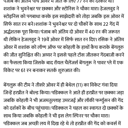
पंजाब को अंतिम पांच ओवर में जीत के लिए 77 रन की दरकार थी।
शशांक ने भुवनेश्वर पर छक्का और स्टोनिस ने चौका मारा। हेजलवुड ने
स्टोइनिस को पगबाधा करके इस साझेदारी को तोड़ा जबकि इस ओवर में
सिर्फ सात रन बने।शशांक ने भुवनेश्वर पर दो चौकों के साथ 22 गेंद में
अर्द्धशतक पूरा किया। पंजाब को अंतिम दो ओवर में 40 रन की जरूरत
थी लेकिन हेजलवुड ने 19वें ओवर में सिर्फ सात रन दिए। रसिक ने अंतिम
ओवर में शशांक को लॉन्ग ऑफ पर कोहली के हाथों कैच कराके बेंगलुरु
की जीत सुनिश्चित की। अय्यर ने इससे पहले टॉस जीतकर गेंदबाजी करने
का फैसला किया जिसके बाद रॉयल चैलेंजर्स बेंगलुरू ने पावर प्ले में एक
विकेट पर 61 रन बनाकर सतर्क शुरुआत की।
बेंगलुरू की टीम ने तीसरे ओवर में ही बेथेल (11) का विकेट गंवा दिया
जिन्हें हरप्रीत ने बोल्ड किया। पडिक्कल ने आते ही हरप्रीत पर छक्का जड़ा
जबकि कोहली ने भी अजमतुल्लाह उमरजई और लॉकी फर्ग्युसन की गेंद
को दर्शकों के बीच पहुंचाया। पडिक्कल ने चहल का स्वागत दो छक्कों के
साथ किया जबकि कोहली ने भी इस लेग स्पिनर पर चौका मारा।
पडिक्कल जब अच्छी लय में दिख रहे थे तो हरप्रीत की गेंद को कवर्स में