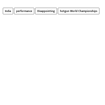
India
performance
Disappointing
hotgun World Championships