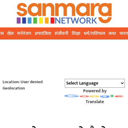
ेस
खेल
मनोरंजन
अपराजिता
संजीवनी
शिक्षा
धर्म/राशिफल
कथा
भारत
Location: User denied
Geolocation
Powered by
Translate