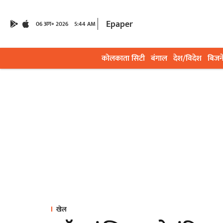
Epaper
06 अग॰ 2026
5:44 AM
कोलकाता सिटी
बंगाल
देश/विदेश
बिजन
खेल