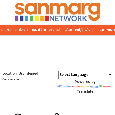
ेस
खेल
मनोरंजन
अपराजिता
संजीवनी
शिक्षा
धर्म/राशिफल
कथा
भारत
Location: User denied
Geolocation
Powered by
Translate