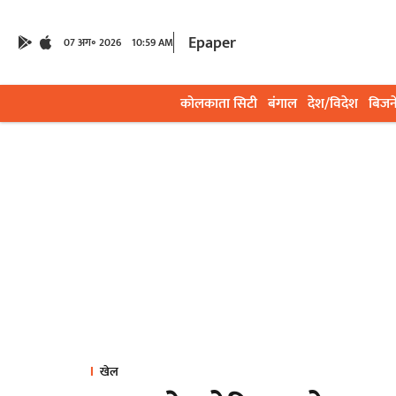
Epaper
07 अग॰ 2026
10:59 AM
कोलकाता सिटी
बंगाल
देश/विदेश
बिजन
खेल