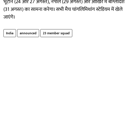
भूटान (24 और 27 अगस्त), नेपाल (29 अगस्त) और आखिर में बांग्लादेश
(31 अगस्त) का सामना करेगा। सभी मैच चांगलिमिथांग स्टेडियम में खेले
जाएंगे।
India
announced
23 member squad