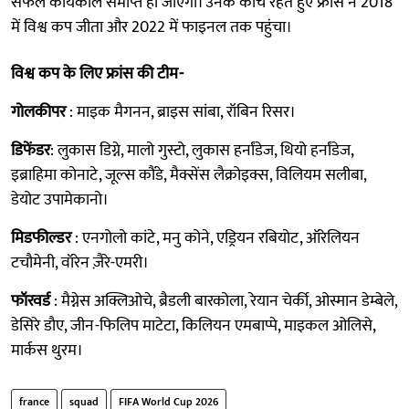
सफल कार्यकाल समाप्त हो जाएगा। उनके कोच रहते हुए फ्रांस ने 2018
में विश्व कप जीता और 2022 में फाइनल तक पहुंचा।
विश्व कप के लिए फ्रांस की टीम-
गोलकीपर
: माइक मैगनन, ब्राइस सांबा, रॉबिन रिसर।
डिफेंडर
: लुकास डिग्ने, मालो गुस्टो, लुकास हर्नांडेज, थियो हर्नांडेज,
इब्राहिमा कोनाटे, जूल्स कौंडे, मैक्सेंस लैक्रोइक्स, विलियम सलीबा,
डेयोट उपामेकानो।
मिडफील्डर
: एनगोलो कांटे, मनु कोने, एड्रियन रबियोट, ऑरेलियन
टचौमेनी, वॉरेन ज़ैरे-एमरी।
फॉरवर्ड
: मैग्नेस अक्लिओचे, ब्रैडली बारकोला, रेयान चेर्की, ओस्मान डेम्बेले,
डेसिरे डौए, जीन-फिलिप माटेटा, किलियन एमबाप्पे, माइकल ओलिसे,
मार्कस थुरम।
france
squad
FIFA World Cup 2026