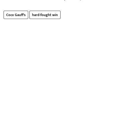
Coco Gauff's
hard-fought win