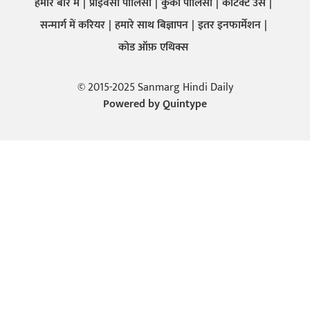
हमारे बारे में
प्राइवेसी पालिसी
कुकी पालिसी
कांटेक्ट उस
सन्मार्ग में करियर
हमारे साथ बिज्ञापन
इतर इनफार्मेशन
कोड ऑफ़ एथिक्स
© 2015-2025 Sanmarg Hindi Daily
Powered by
Quintype