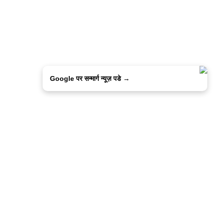
Google पर सन्मार्ग न्यूज़ पडे →
ालिसी
कांटेक्ट उस
सन्मार्ग में करियर
हमारे साथ बिज्ञापन