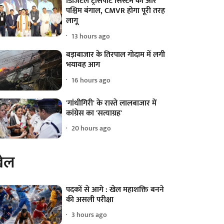
डिजिटल ट्रांसपोर्ट सिस्टम की ओर
पश्चिम बंगाल, CMVR होगा पूरी तरह
लागू
13 hours ago
बड़ाबाजार के तिरपाल गोदाम में लगी
भयावह आग
16 hours ago
'गांधीगिरी' के रास्ते लालबाजार में
कांग्रेस का 'सत्याग्रह'
20 hours ago
ेल
पदकों से आगे : खेल महाशक्ति बनने
की असली परीक्षा
3 hours ago