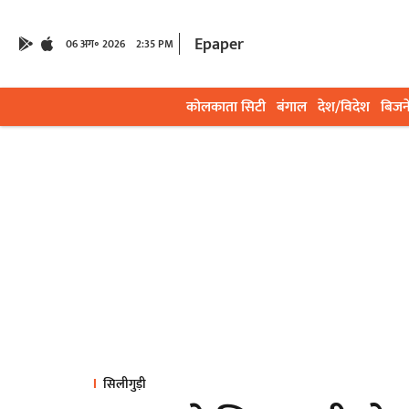
Epaper
06 अग॰ 2026
2:35 PM
कोलकाता सिटी
बंगाल
देश/विदेश
बिजन
सिलीगुड़ी