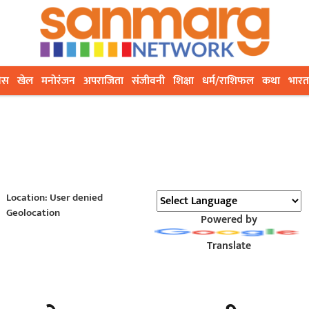
ेस
खेल
मनोरंजन
अपराजिता
संजीवनी
शिक्षा
धर्म/राशिफल
कथा
भारत
Location: User denied
Geolocation
Powered by
Translate