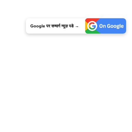
Google पर सन्मार्ग न्यूज़ पडे →
ालिसी
कांटेक्ट उस
सन्मार्ग में करियर
हमारे साथ बिज्ञापन