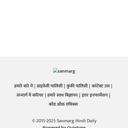
हमारे बारे में
प्राइवेसी पालिसी
कुकी पालिसी
कांटेक्ट उस
सन्मार्ग में करियर
हमारे साथ बिज्ञापन
इतर इनफार्मेशन
कोड ऑफ़ एथिक्स
© 2015-2025 Sanmarg Hindi Daily
Powered by
Quintype